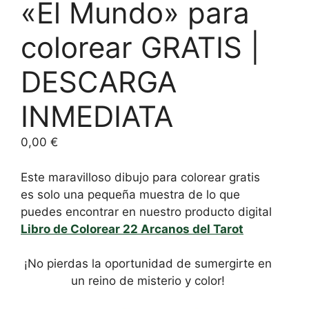
«El Mundo» para
base a cómo
se usa la
web.
colorear GRATIS |
DESCARGA
Experiencia
Para que
nuestra web
INMEDIATA
funcione lo
mejor posible
0,00
€
durante tu
visita. Si
rechaza estas
Este maravilloso dibujo para colorear gratis
cookies,
es solo una pequeña muestra de lo que
algunas
puedes encontrar en nuestro producto digital
funcionalidades
Libro de Colorear 22 Arcanos del Tarot
desaparecerán
de la web.
¡No pierdas la oportunidad de sumergirte en
un reino de misterio y color!
Marketing
Al compartir tus