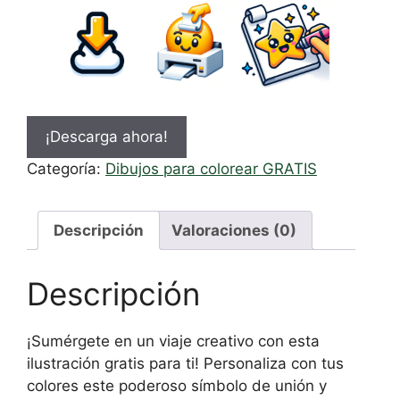
intereses y
comportamiento
mientras visitas
nuestro sitio,
aumentas la
posibilidad de
ver contenido y
¡Descarga ahora!
ofertas
personalizados.
Categoría:
Dibujos para colorear GRATIS
Descripción
Valoraciones (0)
Descripción
¡Sumérgete en un viaje creativo con esta
ilustración gratis para ti! Personaliza con tus
colores este poderoso símbolo de unión y