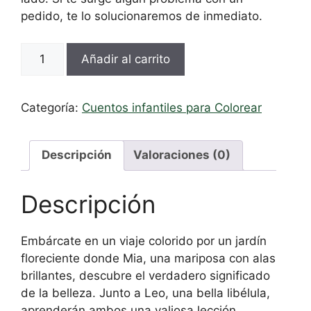
pedido, te lo solucionaremos de inmediato.
Cuento
Añadir al carrito
con
moraleja
para
Categoría:
Cuentos infantiles para Colorear
colorear:
La
aventura
Descripción
Valoraciones (0)
de
Mía
Descripción
y
Leo
Embárcate en un viaje colorido por un jardín
cantidad
floreciente donde Mia, una mariposa con alas
brillantes, descubre el verdadero significado
de la belleza. Junto a Leo, una bella libélula,
aprenderán ambos una valiosa lección.