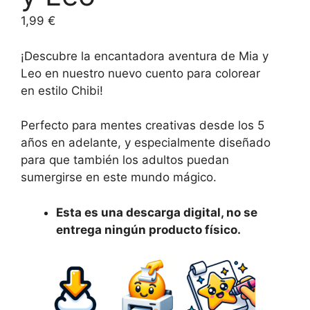
intereses y
1,99
€
comportamiento
mientras visitas
nuestro sitio,
¡Descubre la encantadora aventura de Mia y
aumentas la
Leo en nuestro nuevo cuento para colorear
posibilidad de
en estilo Chibi!
ver contenido y
ofertas
personalizados.
Perfecto para mentes creativas desde los 5
años en adelante, y especialmente diseñado
para que también los adultos puedan
sumergirse en este mundo mágico.
Esta es una descarga digital, no se
entrega ningún producto físico.