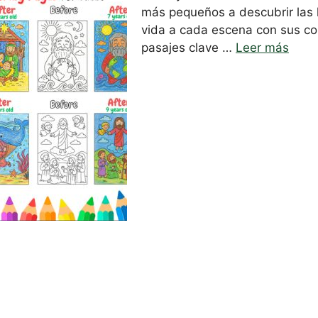
más pequeños a descubrir las 
vida a cada escena con sus col
Necesarias
pasajes clave …
Leer más
Estas
cookies no
son
opcionales.
Son
necesarias
para que
funcione la
web.
Estadísticas
Para que
podamos
mejorar la
funcionalidad
y estructura
de la web, en