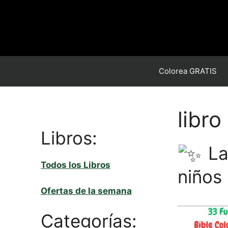
Saltar
al
contenido
Colorea GRATIS
libro
Libros:
La
Todos los Libros
niños
Ofertas de la semana
Categorías: