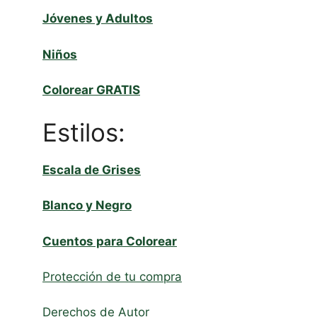
base a cómo
se usa la
Jóvenes y Adultos
web.
Niños
Experiencia
Colorear GRATIS
Para que
nuestra web
funcione lo
Estilos:
mejor posible
durante tu
visita. Si
Escala de Grises
rechaza estas
cookies,
Blanco y Negro
algunas
funcionalidades
desaparecerán
Cuentos para Colorear
de la web.
Protección de tu compra
Marketing
Derechos de Autor
Al compartir tus