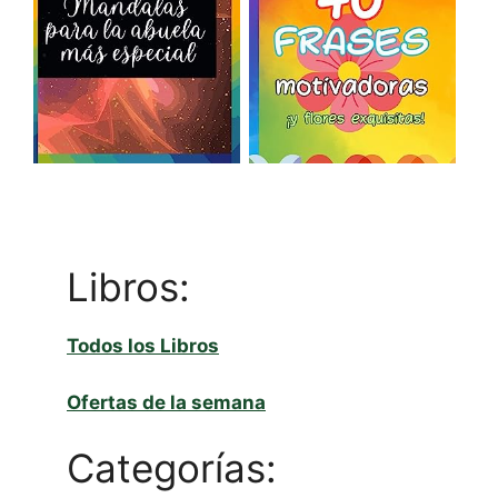
Necesarias
Estas
cookies no
son
opcionales.
Son
necesarias
para que
funcione la
web.
Libros:
Estadísticas
Todos los Libros
Para que
podamos
Ofertas de la semana
mejorar la
funcionalidad
Categorías:
y estructura
de la web, en